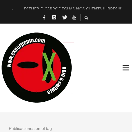
ESTHER F. CARRODEGUAS NOS CUENTA [LIBRES!!!]
[TERRA DE GUAPES] DE SANDRA MONFORT
[ELECTRA JONDA] DE JUAN GUERRERO ZAMORA
TIMBRE 4, LA ESCUELA DEL DIRECTOR TEATRAL CLAUDIO 
30 AÑOS (NO ES NADA) DE LA KATARSIS DEL TOMATAZO
MILITARES JUDÍAS EN #EXVITA
D’BALDOMEROS REINVENTAN [BITÁCORA 3.0] EN EXVITA
MARSHALL FLASH PRESENTA EN EXVITA [RELATIVA SENCILL
JOFRE BARDAGÍ EN EXVITA INTERPRETANDO A SERRAT
YORCH PRESENTA [CURSO DE ARMONÍA PERSECUTORIA] EN
Publicaciones en el tag