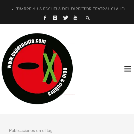
TIMBRE 4, LA ESCUELA DEL DIRECTOR TEATRAL CLAUDIO 
30 AÑOS (NO ES NADA) DE LA KATARSIS DEL TOMATAZO
MILITARES JUDÍAS EN #EXVITA
D’BALDOMEROS REINVENTAN [BITÁCORA 3.0] EN EXVITA
MARSHALL FLASH PRESENTA EN EXVITA [RELATIVA SENCILL
JOFRE BARDAGÍ EN EXVITA INTERPRETANDO A SERRAT
YORCH PRESENTA [CURSO DE ARMONÍA PERSECUTORIA] EN
MAGALÍ SARE NOS EXPLICA [DESCASADA]
«NO TENGO PUTOS SUEÑOS»
[A FUEGO] DE ESTEL DÍAZ
Publicaciones en el tag