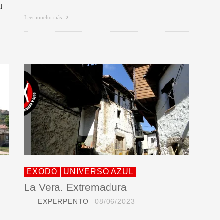
l
Leer mucho más
EXODO
UNIVERSO AZUL
La Vera. Extremadura
EXPERPENTO
08/06/2023