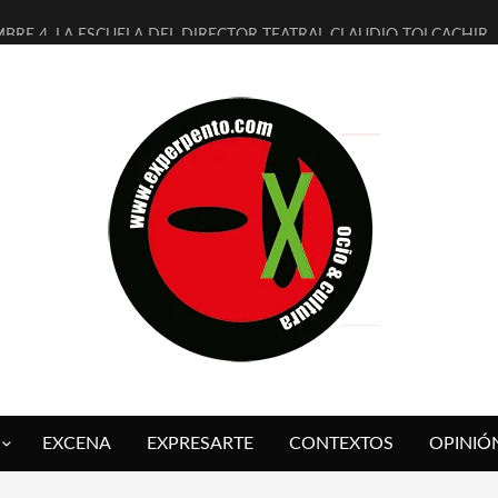
MBRE 4, LA ESCUELA DEL DIRECTOR TEATRAL CLAUDIO TOLCACHIR
 AÑOS (NO ES NADA) DE LA KATARSIS DEL TOMATAZO
LITARES JUDÍAS EN #EXVITA
BALDOMEROS REINVENTAN [BITÁCORA 3.0] EN EXVITA
RSHALL FLASH PRESENTA EN EXVITA [RELATIVA SENCILLEZ]
FRE BARDAGÍ EN EXVITA INTERPRETANDO A SERRAT
RCH PRESENTA [CURSO DE ARMONÍA PERSECUTORIA] EN EXVITA
GALÍ SARE NOS EXPLICA [DESCASADA]
O TENGO PUTOS SUEÑOS»
 FUEGO] DE ESTEL DÍAZ
EXCENA
EXPRESARTE
CONTEXTOS
OPINIÓ