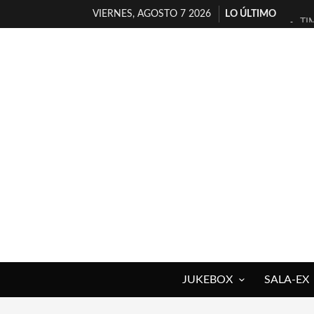
VIERNES, AGOSTO 7 2026
LO ÚLTIMO
TI
30
MI
D’
MA
JO
YO
MA
«N
[A
JUKEBOX
SALA-EX