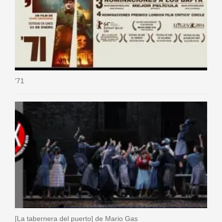
’71
[La tabernera del puerto] de Mario Gas