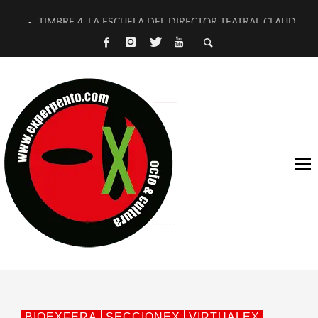
TIMBRE 4, LA ESCUELA DEL DIRECTOR TEATRAL CLAUDIO 
30 AÑOS (NO ES NADA) DE LA KATARSIS DEL TOMATAZO
MILITARES JUDÍAS EN #EXVITA
D’BALDOMEROS REINVENTAN [BITÁCORA 3.0] EN EXVITA
MARSHALL FLASH PRESENTA EN EXVITA [RELATIVA SENCILL
JOFRE BARDAGÍ EN EXVITA INTERPRETANDO A SERRAT
YORCH PRESENTA [CURSO DE ARMONÍA PERSECUTORIA] EN
MAGALÍ SARE NOS EXPLICA [DESCASADA]
«NO TENGO PUTOS SUEÑOS»
[A FUEGO] DE ESTEL DÍAZ
BIOEXFERA
SECCIONEX
VIRTUALEX