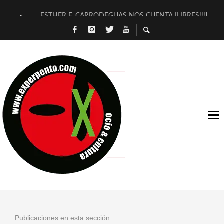
ESTHER F. CARRODEGUAS NOS CUENTA [LIBRES!!!]
[TERRA DE GUAPES] DE SANDRA MONFORT
[ELECTRA JONDA] DE JUAN GUERRERO ZAMORA
TIMBRE 4, LA ESCUELA DEL DIRECTOR TEATRAL CLAUDIO 
30 AÑOS (NO ES NADA) DE LA KATARSIS DEL TOMATAZO
MILITARES JUDÍAS EN #EXVITA
D’BALDOMEROS REINVENTAN [BITÁCORA 3.0] EN EXVITA
MARSHALL FLASH PRESENTA EN EXVITA [RELATIVA SENCILL
JOFRE BARDAGÍ EN EXVITA INTERPRETANDO A SERRAT
YORCH PRESENTA [CURSO DE ARMONÍA PERSECUTORIA] EN
Publicaciones en esta sección