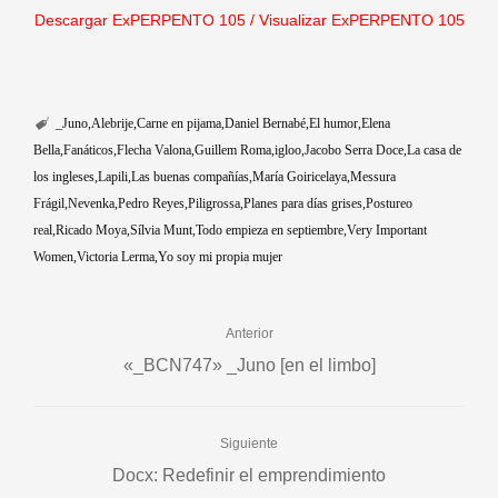
Descargar ExPERPENTO 105
/
Visualizar ExPERPENTO 105
_Juno
Alebrije
Carne en pijama
Daniel Bernabé
El humor
Elena
Bella
Fanáticos
Flecha Valona
Guillem Roma
igloo
Jacobo Serra Doce
La casa de
los ingleses
Lapili
Las buenas compañías
María Goiricelaya
Messura
Frágil
Nevenka
Pedro Reyes
Piligrossa
Planes para días grises
Postureo
real
Ricado Moya
Sílvia Munt
Todo empieza en septiembre
Very Important
Women
Victoria Lerma
Yo soy mi propia mujer
Anterior
«_BCN747» _Juno [en el limbo]
Siguiente
Docx: Redefinir el emprendimiento