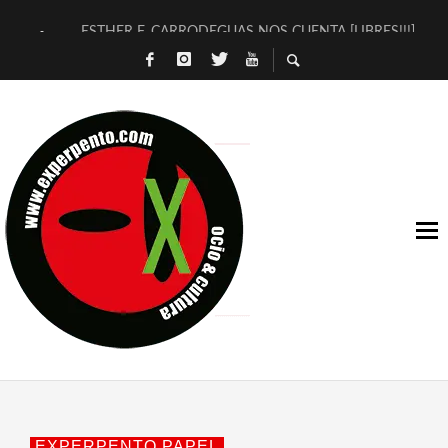
ESTHER F. CARRODEGUAS NOS CUENTA [LIBRES!!!]
[TERRA DE GUAPES] DE SANDRA MONFORT
[ELECTRA JONDA] DE JUAN GUERRERO ZAMORA
TIMBRE 4, LA ESCUELA DEL DIRECTOR TEATRAL CLAUDIO 
30 AÑOS (NO ES NADA) DE LA KATARSIS DEL TOMATAZO
MILITARES JUDÍAS EN #EXVITA
D’BALDOMEROS REINVENTAN [BITÁCORA 3.0] EN EXVITA
MARSHALL FLASH PRESENTA EN EXVITA [RELATIVA SENCILL
JOFRE BARDAGÍ EN EXVITA INTERPRETANDO A SERRAT
YORCH PRESENTA [CURSO DE ARMONÍA PERSECUTORIA] EN
EXPERPENTO PAPEL