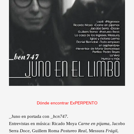
Dónde encontrar ExPERPENTO
_Juno en portada con
_bcn747
.
Entrevistas en música: Ricado Moya
Carne en pijama
, Jacobo
Serra
Doce
, Guillem Roma
Postureo Real
, Messura
Frágil
,