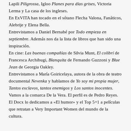
Lapili
Piligrossa
, Igloo
Planes para días grises
, Victoria
Lerma y La casa de los ingleses.
En ExVITA han tocado en el sótano Flecha Valona, Fanáticos,
Alebrije y Elena Bella.
Entrevistamos a Daniel Bernabé por
Todo empieza en
septiembre
. Además nos da la lista de libros que han sido una
inspiración.
En cine:
Las buenas compañías
de Silvia Munt,
El colibrí
de
Francesca Archibugi,
Blanquita
de Fernando Guzzoni y
Blue
Jean
de Georgia Oakley.
Entrevistamos a María Goiricelaya, autora de la obra de teatro
documental
Nevenka
y hablamos de
Yo soy mi propia mujer
,
Tantos exclavos, tantos enemigos
y
Los santos inocentes
.
Vamos a la comarca De la Vera. El perfil es de Pedro Reyes.
El Docx lo dedicamos a «El humor» y el Top 5+1 a películas
que retratan a Very Important Women del mundo de la
cultura.