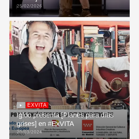
25/02/2026
EXVITA
Igloo presenta [Planes para días
grises] en #ExVITA
20/03/2024