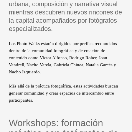
documental y a la exploración de la vida
urbana, composición y narrativa visual
comprometido de la programación de
los apasionados de la imagen. Su
cotidiana de las personas retratadas. En los
mientras descubren nuevos rincones de
FUJIKINA.
participación es una de las más esperadas
últimos años también ha desarrollado
la capital acompañados por fotógrafos
por los amantes de la fotografía química,
proyectos más personales sobre identidad,
aportando su profunda experiencia en el
espiritualidad y comunidad, consolidando
especializados.
análisis de formatos tradicionales y nuevas
un estilo muy reconocible por la cercanía
tecnologías.
emocional, el uso expresivo de la luz y una
Los Photo Walks estarán dirigidos por perfiles reconocidos
fotografía profundamente humanista.
dentro de la comunidad fotográfica y de creación de
El equipo de Photolari liderará la mesa
contenido como Víctor Alfonso, Rodrigo Roher, Joan
redonda central sobre fotografía analógica
…
Vendrell, Nacho Varela, Gabriela Chinea, Natalia Garcés y
dentro del bloque de
Live Shootings en el
Nacho Izquierdo.
COAM
. En este espacio de debate,
abordarán junto a sus invitados la vigencia
Más allá de la práctica fotográfica, estas actividades buscan
de los procesos tradicionales en pleno
generar comunidad y crear espacios de intercambio entre
2026, analizando las trayectorias de
participantes.
autores que se mueven entre lo
documental, lo autobiográfico y la
experimentación química, demostrando por
Workshops: formación
qué el grano y el carrete siguen siendo
herramientas fundamentales para entender