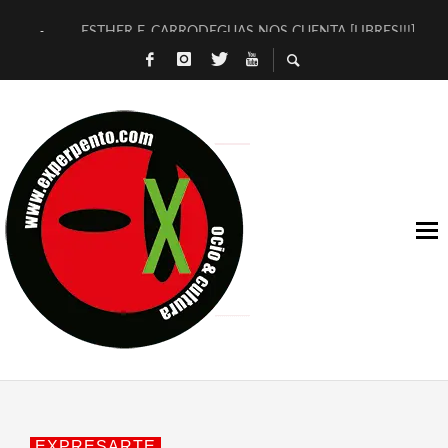
ESTHER F. CARRODEGUAS NOS CUENTA [LIBRES!!!]
[TERRA DE GUAPES] DE SANDRA MONFORT
[ELECTRA JONDA] DE JUAN GUERRERO ZAMORA
TIMBRE 4, LA ESCUELA DEL DIRECTOR TEATRAL CLAUDIO 
30 AÑOS (NO ES NADA) DE LA KATARSIS DEL TOMATAZO
MILITARES JUDÍAS EN #EXVITA
D’BALDOMEROS REINVENTAN [BITÁCORA 3.0] EN EXVITA
MARSHALL FLASH PRESENTA EN EXVITA [RELATIVA SENCILL
JOFRE BARDAGÍ EN EXVITA INTERPRETANDO A SERRAT
YORCH PRESENTA [CURSO DE ARMONÍA PERSECUTORIA] EN
EXPRESARTE