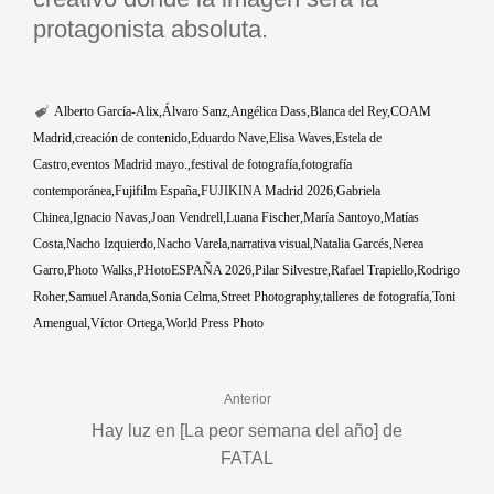
protagonista absoluta.
Alberto García-Alix
Álvaro Sanz
Angélica Dass
Blanca del Rey
COAM
Madrid
creación de contenido
Eduardo Nave
Elisa Waves
Estela de
Castro
eventos Madrid mayo.
festival de fotografía
fotografía
contemporánea
Fujifilm España
FUJIKINA Madrid 2026
Gabriela
Chinea
Ignacio Navas
Joan Vendrell
Luana Fischer
María Santoyo
Matías
Costa
Nacho Izquierdo
Nacho Varela
narrativa visual
Natalia Garcés
Nerea
Garro
Photo Walks
PHotoESPAÑA 2026
Pilar Silvestre
Rafael Trapiello
Rodrigo
Roher
Samuel Aranda
Sonia Celma
Street Photography
talleres de fotografía
Toni
Amengual
Víctor Ortega
World Press Photo
Anterior
Hay luz en [La peor semana del año] de
FATAL