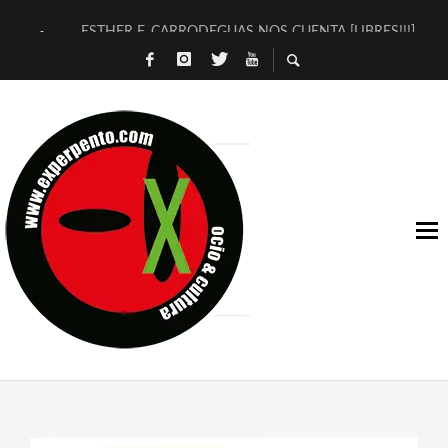
ESTHER F. CARRODEGUAS NOS CUENTA [LIBRES!!!]
[TERRA DE GUAPES] DE SANDRA MONFORT
[ELECTRA JONDA] DE JUAN GUERRERO ZAMORA
TIMBRE 4, LA ESCUELA DEL DIRECTOR TEATRAL CLAUDIO 
30 AÑOS (NO ES NADA) DE LA KATARSIS DEL TOMATAZO
MILITARES JUDÍAS EN #EXVITA
D’BALDOMEROS REINVENTAN [BITÁCORA 3.0] EN EXVITA
MARSHALL FLASH PRESENTA EN EXVITA [RELATIVA SENCILL
JOFRE BARDAGÍ EN EXVITA INTERPRETANDO A SERRAT
YORCH PRESENTA [CURSO DE ARMONÍA PERSECUTORIA] EN