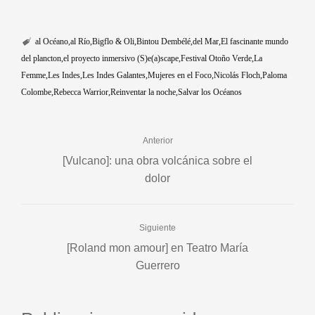
al Océano
al Río
Bigflo & Oli
Bintou Dembélé
del Mar
El fascinante mundo
del plancton
el proyecto inmersivo (S)e(a)scape
Festival Otoño Verde
La
Femme
Les Indes
Les Indes Galantes
Mujeres en el Foco
Nicolás Floch
Paloma
Colombe
Rebecca Warrior
Reinventar la noche
Salvar los Océanos
Anterior
[Vulcano]: una obra volcánica sobre el
dolor
Siguiente
[Roland mon amour] en Teatro María
Guerrero