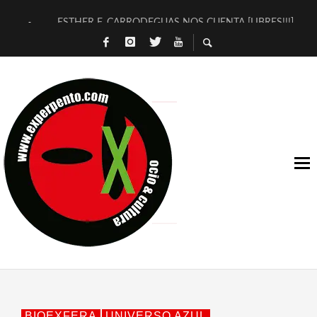
ESTHER F. CARRODEGUAS NOS CUENTA [LIBRES!!!]
[TERRA DE GUAPES] DE SANDRA MONFORT
[ELECTRA JONDA] DE JUAN GUERRERO ZAMORA
TIMBRE 4, LA ESCUELA DEL DIRECTOR TEATRAL CLAUDIO 
30 AÑOS (NO ES NADA) DE LA KATARSIS DEL TOMATAZO
MILITARES JUDÍAS EN #EXVITA
D’BALDOMEROS REINVENTAN [BITÁCORA 3.0] EN EXVITA
MARSHALL FLASH PRESENTA EN EXVITA [RELATIVA SENCILL
JOFRE BARDAGÍ EN EXVITA INTERPRETANDO A SERRAT
YORCH PRESENTA [CURSO DE ARMONÍA PERSECUTORIA] EN
BIOEXFERA
UNIVERSO AZUL