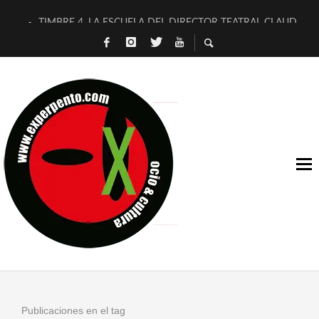
TIMBRE 4, LA ESCUELA DEL DIRECTOR TEATRAL CLAUDIO 
30 AÑOS (NO ES NADA) DE LA KATARSIS DEL TOMATAZO
MILITARES JUDÍAS EN #EXVITA
D’BALDOMEROS REINVENTAN [BITÁCORA 3.0] EN EXVITA
MARSHALL FLASH PRESENTA EN EXVITA [RELATIVA SENCILL
JOFRE BARDAGÍ EN EXVITA INTERPRETANDO A SERRAT
YORCH PRESENTA [CURSO DE ARMONÍA PERSECUTORIA] EN
MAGALÍ SARE NOS EXPLICA [DESCASADA]
«NO TENGO PUTOS SUEÑOS»
[A FUEGO] DE ESTEL DÍAZ
Publicaciones en el tag