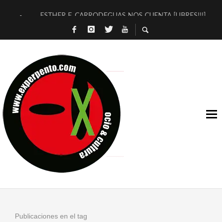
ESTHER F. CARRODEGUAS NOS CUENTA [LIBRES!!!]
[TERRA DE GUAPES] DE SANDRA MONFORT
[ELECTRA JONDA] DE JUAN GUERRERO ZAMORA
TIMBRE 4, LA ESCUELA DEL DIRECTOR TEATRAL CLAUDIO 
30 AÑOS (NO ES NADA) DE LA KATARSIS DEL TOMATAZO
MILITARES JUDÍAS EN #EXVITA
D’BALDOMEROS REINVENTAN [BITÁCORA 3.0] EN EXVITA
MARSHALL FLASH PRESENTA EN EXVITA [RELATIVA SENCILL
JOFRE BARDAGÍ EN EXVITA INTERPRETANDO A SERRAT
YORCH PRESENTA [CURSO DE ARMONÍA PERSECUTORIA] EN
Publicaciones en el tag