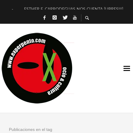
ESTHER F. CARRODEGUAS NOS CUENTA [LIBRES!!!]
[TERRA DE GUAPES] DE SANDRA MONFORT
[ELECTRA JONDA] DE JUAN GUERRERO ZAMORA
TIMBRE 4, LA ESCUELA DEL DIRECTOR TEATRAL CLAUDIO 
30 AÑOS (NO ES NADA) DE LA KATARSIS DEL TOMATAZO
MILITARES JUDÍAS EN #EXVITA
D’BALDOMEROS REINVENTAN [BITÁCORA 3.0] EN EXVITA
MARSHALL FLASH PRESENTA EN EXVITA [RELATIVA SENCILL
JOFRE BARDAGÍ EN EXVITA INTERPRETANDO A SERRAT
YORCH PRESENTA [CURSO DE ARMONÍA PERSECUTORIA] EN
Publicaciones en el tag