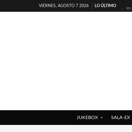
VIERNES, AGOSTO 7 2026
LO ÚLTIMO
[E
TI
30
MI
D’
MA
JO
YO
MA
«N
JUKEBOX
SALA-EX