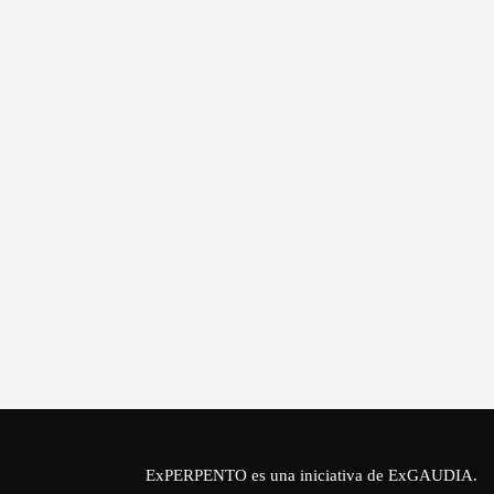
ExPERPENTO es una iniciativa de
ExGAUDIA
.