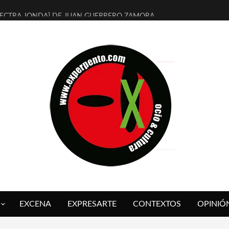
LECTRA JONDA] DE JUAN GUERRERO ZAMORA
MBRE 4, LA ESCUELA DEL DIRECTOR TEATRAL CLAUDIO TOLCACHIR
 AÑOS (NO ES NADA) DE LA KATARSIS DEL TOMATAZO
LITARES JUDÍAS EN #EXVITA
BALDOMEROS REINVENTAN [BITÁCORA 3.0] EN EXVITA
RSHALL FLASH PRESENTA EN EXVITA [RELATIVA SENCILLEZ]
FRE BARDAGÍ EN EXVITA INTERPRETANDO A SERRAT
RCH PRESENTA [CURSO DE ARMONÍA PERSECUTORIA] EN EXVITA
GALÍ SARE NOS EXPLICA [DESCASADA]
O TENGO PUTOS SUEÑOS»
EXCENA
EXPRESARTE
CONTEXTOS
OPINIÓ