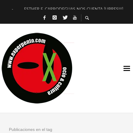
ESTHER F. CARRODEGUAS NOS CUENTA [LIBRES!!!]
[TERRA DE GUAPES] DE SANDRA MONFORT
[ELECTRA JONDA] DE JUAN GUERRERO ZAMORA
TIMBRE 4, LA ESCUELA DEL DIRECTOR TEATRAL CLAUDIO 
30 AÑOS (NO ES NADA) DE LA KATARSIS DEL TOMATAZO
MILITARES JUDÍAS EN #EXVITA
D’BALDOMEROS REINVENTAN [BITÁCORA 3.0] EN EXVITA
MARSHALL FLASH PRESENTA EN EXVITA [RELATIVA SENCILL
JOFRE BARDAGÍ EN EXVITA INTERPRETANDO A SERRAT
YORCH PRESENTA [CURSO DE ARMONÍA PERSECUTORIA] EN
Publicaciones en el tag