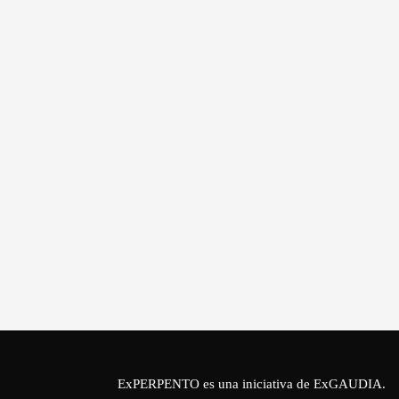
ExPERPENTO es una iniciativa de
ExGAUDIA
.