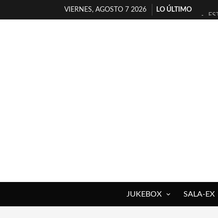
VIERNES, AGOSTO 7 2026
LO ÚLTIMO
ES
[T
[E
TI
30
MI
D’
MA
JO
YO
JUKEBOX
SALA-EX