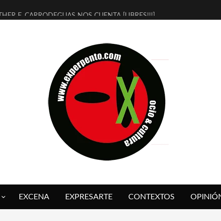
THER F. CARRODEGUAS NOS CUENTA [LIBRES!!!]
ERRA DE GUAPES] DE SANDRA MONFORT
LECTRA JONDA] DE JUAN GUERRERO ZAMORA
MBRE 4, LA ESCUELA DEL DIRECTOR TEATRAL CLAUDIO TOLCACHIR
 AÑOS (NO ES NADA) DE LA KATARSIS DEL TOMATAZO
LITARES JUDÍAS EN #EXVITA
BALDOMEROS REINVENTAN [BITÁCORA 3.0] EN EXVITA
RSHALL FLASH PRESENTA EN EXVITA [RELATIVA SENCILLEZ]
FRE BARDAGÍ EN EXVITA INTERPRETANDO A SERRAT
RCH PRESENTA [CURSO DE ARMONÍA PERSECUTORIA] EN EXVITA
EXCENA
EXPRESARTE
CONTEXTOS
OPINIÓ