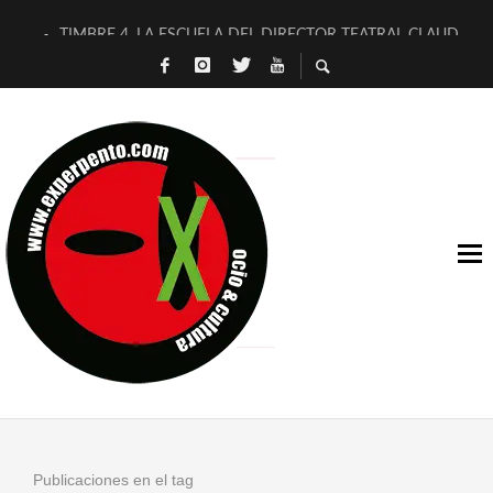
TIMBRE 4, LA ESCUELA DEL DIRECTOR TEATRAL CLAUDIO 
30 AÑOS (NO ES NADA) DE LA KATARSIS DEL TOMATAZO
MILITARES JUDÍAS EN #EXVITA
D’BALDOMEROS REINVENTAN [BITÁCORA 3.0] EN EXVITA
MARSHALL FLASH PRESENTA EN EXVITA [RELATIVA SENCILL
JOFRE BARDAGÍ EN EXVITA INTERPRETANDO A SERRAT
YORCH PRESENTA [CURSO DE ARMONÍA PERSECUTORIA] EN
MAGALÍ SARE NOS EXPLICA [DESCASADA]
«NO TENGO PUTOS SUEÑOS»
[A FUEGO] DE ESTEL DÍAZ
Publicaciones en el tag