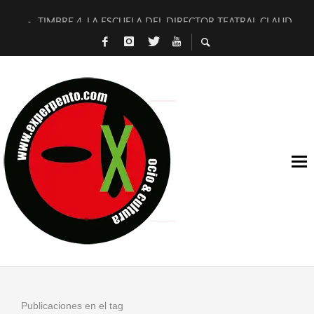
TIMBRE 4, LA ESCUELA DEL DIRECTOR TEATRAL CLAUDIO 
30 AÑOS (NO ES NADA) DE LA KATARSIS DEL TOMATAZO
MILITARES JUDÍAS EN #EXVITA
D’BALDOMEROS REINVENTAN [BITÁCORA 3.0] EN EXVITA
MARSHALL FLASH PRESENTA EN EXVITA [RELATIVA SENCILL
JOFRE BARDAGÍ EN EXVITA INTERPRETANDO A SERRAT
YORCH PRESENTA [CURSO DE ARMONÍA PERSECUTORIA] EN
MAGALÍ SARE NOS EXPLICA [DESCASADA]
«NO TENGO PUTOS SUEÑOS»
[A FUEGO] DE ESTEL DÍAZ
Publicaciones en el tag