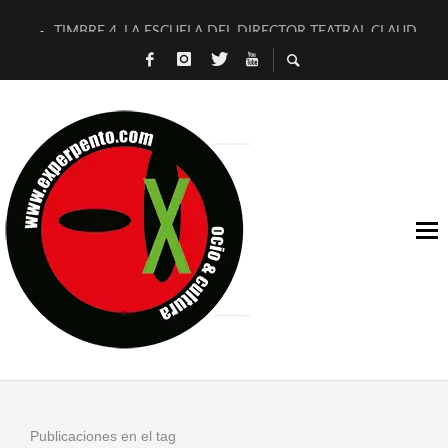
TIMBRE 4, LA ESCUELA DEL DIRECTOR TEATRAL CLAUDIO 
30 AÑOS (NO ES NADA) DE LA KATARSIS DEL TOMATAZO
MILITARES JUDÍAS EN #EXVITA
D’BALDOMEROS REINVENTAN [BITÁCORA 3.0] EN EXVITA
MARSHALL FLASH PRESENTA EN EXVITA [RELATIVA SENCILL
JOFRE BARDAGÍ EN EXVITA INTERPRETANDO A SERRAT
YORCH PRESENTA [CURSO DE ARMONÍA PERSECUTORIA] EN
MAGALÍ SARE NOS EXPLICA [DESCASADA]
«NO TENGO PUTOS SUEÑOS»
[A FUEGO] DE ESTEL DÍAZ
Publicaciones en el tag