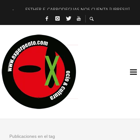
ESTHER F. CARRODEGUAS NOS CUENTA [LIBRES!!!]
[TERRA DE GUAPES] DE SANDRA MONFORT
[ELECTRA JONDA] DE JUAN GUERRERO ZAMORA
TIMBRE 4, LA ESCUELA DEL DIRECTOR TEATRAL CLAUDIO 
30 AÑOS (NO ES NADA) DE LA KATARSIS DEL TOMATAZO
MILITARES JUDÍAS EN #EXVITA
D’BALDOMEROS REINVENTAN [BITÁCORA 3.0] EN EXVITA
MARSHALL FLASH PRESENTA EN EXVITA [RELATIVA SENCILL
JOFRE BARDAGÍ EN EXVITA INTERPRETANDO A SERRAT
YORCH PRESENTA [CURSO DE ARMONÍA PERSECUTORIA] EN
Publicaciones en el tag