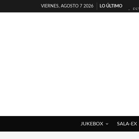
VIERNES, AGOSTO 7 2026
LO ÚLTIMO
ES
[T
[E
TI
30
MI
D’
MA
JO
YO
JUKEBOX
SALA-EX