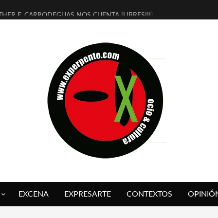
THER F. CARRODEGUAS NOS CUENTA [LIBRES!!!]
ERRA DE GUAPES] DE SANDRA MONFORT
LECTRA JONDA] DE JUAN GUERRERO ZAMORA
MBRE 4, LA ESCUELA DEL DIRECTOR TEATRAL CLAUDIO TOLCACHIR
 AÑOS (NO ES NADA) DE LA KATARSIS DEL TOMATAZO
LITARES JUDÍAS EN #EXVITA
BALDOMEROS REINVENTAN [BITÁCORA 3.0] EN EXVITA
RSHALL FLASH PRESENTA EN EXVITA [RELATIVA SENCILLEZ]
FRE BARDAGÍ EN EXVITA INTERPRETANDO A SERRAT
RCH PRESENTA [CURSO DE ARMONÍA PERSECUTORIA] EN EXVITA
EXCENA
EXPRESARTE
CONTEXTOS
OPINIÓ