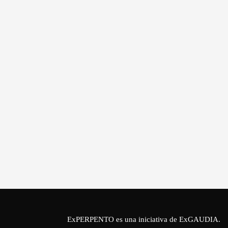
ExPERPENTO es una iniciativa de
ExGAUDIA
.