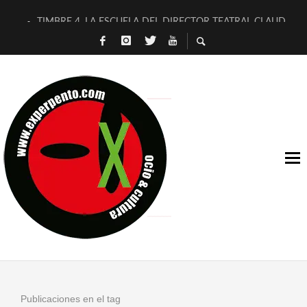
TIMBRE 4, LA ESCUELA DEL DIRECTOR TEATRAL CLAUDIO 
30 AÑOS (NO ES NADA) DE LA KATARSIS DEL TOMATAZO
MILITARES JUDÍAS EN #EXVITA
D’BALDOMEROS REINVENTAN [BITÁCORA 3.0] EN EXVITA
MARSHALL FLASH PRESENTA EN EXVITA [RELATIVA SENCILL
JOFRE BARDAGÍ EN EXVITA INTERPRETANDO A SERRAT
YORCH PRESENTA [CURSO DE ARMONÍA PERSECUTORIA] EN
MAGALÍ SARE NOS EXPLICA [DESCASADA]
«NO TENGO PUTOS SUEÑOS»
[A FUEGO] DE ESTEL DÍAZ
Publicaciones en el tag