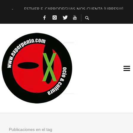
ESTHER F. CARRODEGUAS NOS CUENTA [LIBRES!!!]
[TERRA DE GUAPES] DE SANDRA MONFORT
[ELECTRA JONDA] DE JUAN GUERRERO ZAMORA
TIMBRE 4, LA ESCUELA DEL DIRECTOR TEATRAL CLAUDIO 
30 AÑOS (NO ES NADA) DE LA KATARSIS DEL TOMATAZO
MILITARES JUDÍAS EN #EXVITA
D’BALDOMEROS REINVENTAN [BITÁCORA 3.0] EN EXVITA
MARSHALL FLASH PRESENTA EN EXVITA [RELATIVA SENCILL
JOFRE BARDAGÍ EN EXVITA INTERPRETANDO A SERRAT
YORCH PRESENTA [CURSO DE ARMONÍA PERSECUTORIA] EN
Publicaciones en el tag