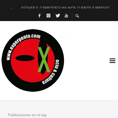
ESTHER F. CARRODEGUAS NOS CUENTA [LIBRES!!!]
[TERRA DE GUAPES] DE SANDRA MONFORT
[ELECTRA JONDA] DE JUAN GUERRERO ZAMORA
TIMBRE 4, LA ESCUELA DEL DIRECTOR TEATRAL CLAUDIO 
30 AÑOS (NO ES NADA) DE LA KATARSIS DEL TOMATAZO
MILITARES JUDÍAS EN #EXVITA
D’BALDOMEROS REINVENTAN [BITÁCORA 3.0] EN EXVITA
MARSHALL FLASH PRESENTA EN EXVITA [RELATIVA SENCILL
JOFRE BARDAGÍ EN EXVITA INTERPRETANDO A SERRAT
YORCH PRESENTA [CURSO DE ARMONÍA PERSECUTORIA] EN
Publicaciones en el tag