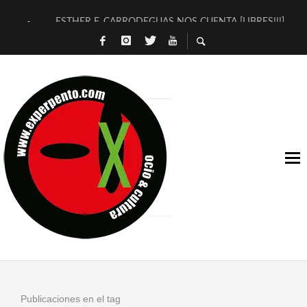
ESTHER F. CARRODEGUAS NOS CUENTA [LIBRES!!!]
[TERRA DE GUAPES] DE SANDRA MONFORT
[ELECTRA JONDA] DE JUAN GUERRERO ZAMORA
TIMBRE 4, LA ESCUELA DEL DIRECTOR TEATRAL CLAUDIO 
30 AÑOS (NO ES NADA) DE LA KATARSIS DEL TOMATAZO
MILITARES JUDÍAS EN #EXVITA
D’BALDOMEROS REINVENTAN [BITÁCORA 3.0] EN EXVITA
MARSHALL FLASH PRESENTA EN EXVITA [RELATIVA SENCILL
JOFRE BARDAGÍ EN EXVITA INTERPRETANDO A SERRAT
YORCH PRESENTA [CURSO DE ARMONÍA PERSECUTORIA] EN
Publicaciones en el tag