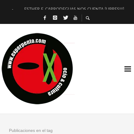
ESTHER F. CARRODEGUAS NOS CUENTA [LIBRES!!!]
[TERRA DE GUAPES] DE SANDRA MONFORT
[ELECTRA JONDA] DE JUAN GUERRERO ZAMORA
TIMBRE 4, LA ESCUELA DEL DIRECTOR TEATRAL CLAUDIO 
30 AÑOS (NO ES NADA) DE LA KATARSIS DEL TOMATAZO
MILITARES JUDÍAS EN #EXVITA
D’BALDOMEROS REINVENTAN [BITÁCORA 3.0] EN EXVITA
MARSHALL FLASH PRESENTA EN EXVITA [RELATIVA SENCILL
JOFRE BARDAGÍ EN EXVITA INTERPRETANDO A SERRAT
YORCH PRESENTA [CURSO DE ARMONÍA PERSECUTORIA] EN
Publicaciones en el tag