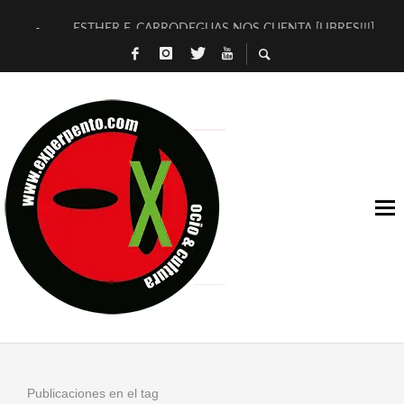
ESTHER F. CARRODEGUAS NOS CUENTA [LIBRES!!!]
[TERRA DE GUAPES] DE SANDRA MONFORT
[ELECTRA JONDA] DE JUAN GUERRERO ZAMORA
TIMBRE 4, LA ESCUELA DEL DIRECTOR TEATRAL CLAUDIO 
30 AÑOS (NO ES NADA) DE LA KATARSIS DEL TOMATAZO
MILITARES JUDÍAS EN #EXVITA
D’BALDOMEROS REINVENTAN [BITÁCORA 3.0] EN EXVITA
MARSHALL FLASH PRESENTA EN EXVITA [RELATIVA SENCILL
JOFRE BARDAGÍ EN EXVITA INTERPRETANDO A SERRAT
YORCH PRESENTA [CURSO DE ARMONÍA PERSECUTORIA] EN
Publicaciones en el tag