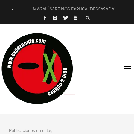
MAGALÍ SARE NOS EXPLICA [DESCASADA]
«NO TENGO PUTOS SUEÑOS»
[A FUEGO] DE ESTEL DÍAZ
[LA BOLA NEGRA] DE JAVIER CALVO Y JAVIER AMBROSSI
OSLO OVNIES LLEGAN CORRIENDO A ARANDA (SONORAMA
FÉLIX CALVO NOS PRESENTA [LAS PALMERAS] (NOVELA DE
[EL SER QUERIDO] DE RODRIGO SOROGOYEN
ENTREVISTA A IVÁN HUMANES POR [EL LIBRO ROJO]
ARRABAL, ARRABAL, ARRABAL, ARRABEAUX
DEL ASOMBRO CASUAL A LA MIRADA PURA: [SOBRE ARTE I
Publicaciones en el tag