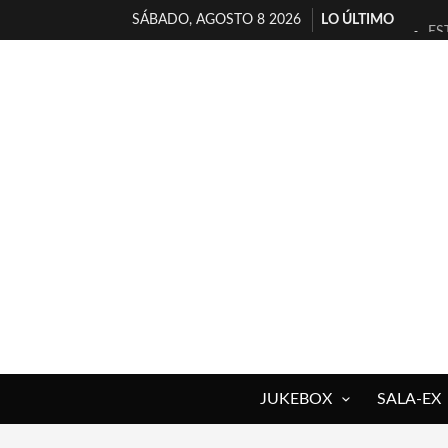
SÁBADO, AGOSTO 8 2026
LO ÚLTIMO
ES
[T
[E
TI
30
MI
D’
MA
JO
YO
JUKEBOX
SALA-EX