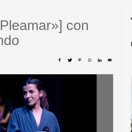
«Pleamar»] con
ndo