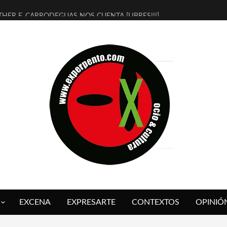
THER F. CARRODEGUAS NOS CUENTA [LIBRES!!!]
ERRA DE GUAPES] DE SANDRA MONFORT
LECTRA JONDA] DE JUAN GUERRERO ZAMORA
MBRE 4, LA ESCUELA DEL DIRECTOR TEATRAL CLAUDIO TOLCACHIR
 AÑOS (NO ES NADA) DE LA KATARSIS DEL TOMATAZO
LITARES JUDÍAS EN #EXVITA
BALDOMEROS REINVENTAN [BITÁCORA 3.0] EN EXVITA
RSHALL FLASH PRESENTA EN EXVITA [RELATIVA SENCILLEZ]
FRE BARDAGÍ EN EXVITA INTERPRETANDO A SERRAT
RCH PRESENTA [CURSO DE ARMONÍA PERSECUTORIA] EN EXVITA
EXCENA
EXPRESARTE
CONTEXTOS
OPINIÓ