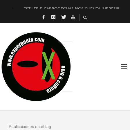
ESTHER F. CARRODEGUAS NOS CUENTA [LIBRES!!!]
[TERRA DE GUAPES] DE SANDRA MONFORT
[ELECTRA JONDA] DE JUAN GUERRERO ZAMORA
TIMBRE 4, LA ESCUELA DEL DIRECTOR TEATRAL CLAUDIO 
30 AÑOS (NO ES NADA) DE LA KATARSIS DEL TOMATAZO
MILITARES JUDÍAS EN #EXVITA
D’BALDOMEROS REINVENTAN [BITÁCORA 3.0] EN EXVITA
MARSHALL FLASH PRESENTA EN EXVITA [RELATIVA SENCILL
JOFRE BARDAGÍ EN EXVITA INTERPRETANDO A SERRAT
YORCH PRESENTA [CURSO DE ARMONÍA PERSECUTORIA] EN
Publicaciones en el tag