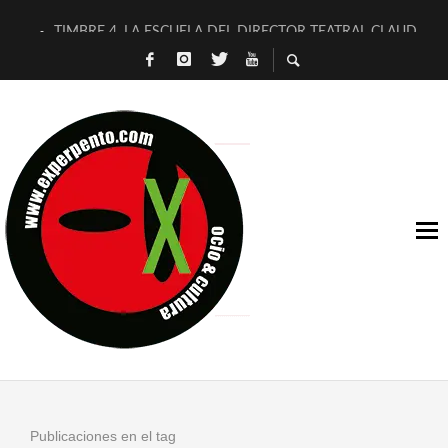
TIMBRE 4, LA ESCUELA DEL DIRECTOR TEATRAL CLAUDIO 
30 AÑOS (NO ES NADA) DE LA KATARSIS DEL TOMATAZO
MILITARES JUDÍAS EN #EXVITA
D’BALDOMEROS REINVENTAN [BITÁCORA 3.0] EN EXVITA
MARSHALL FLASH PRESENTA EN EXVITA [RELATIVA SENCILL
JOFRE BARDAGÍ EN EXVITA INTERPRETANDO A SERRAT
YORCH PRESENTA [CURSO DE ARMONÍA PERSECUTORIA] EN
MAGALÍ SARE NOS EXPLICA [DESCASADA]
«NO TENGO PUTOS SUEÑOS»
[A FUEGO] DE ESTEL DÍAZ
Publicaciones en el tag