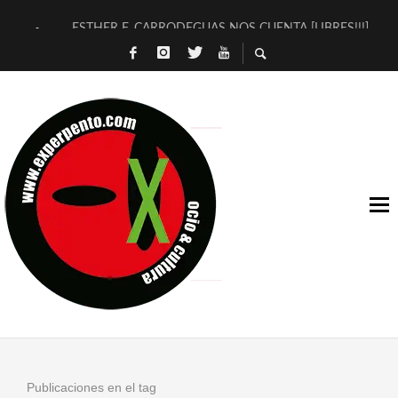
ESTHER F. CARRODEGUAS NOS CUENTA [LIBRES!!!]
[TERRA DE GUAPES] DE SANDRA MONFORT
[ELECTRA JONDA] DE JUAN GUERRERO ZAMORA
TIMBRE 4, LA ESCUELA DEL DIRECTOR TEATRAL CLAUDIO 
30 AÑOS (NO ES NADA) DE LA KATARSIS DEL TOMATAZO
MILITARES JUDÍAS EN #EXVITA
D’BALDOMEROS REINVENTAN [BITÁCORA 3.0] EN EXVITA
MARSHALL FLASH PRESENTA EN EXVITA [RELATIVA SENCILL
JOFRE BARDAGÍ EN EXVITA INTERPRETANDO A SERRAT
YORCH PRESENTA [CURSO DE ARMONÍA PERSECUTORIA] EN
Publicaciones en el tag