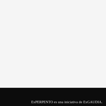
ExPERPENTO es una iniciativa de
ExGAUDIA
.