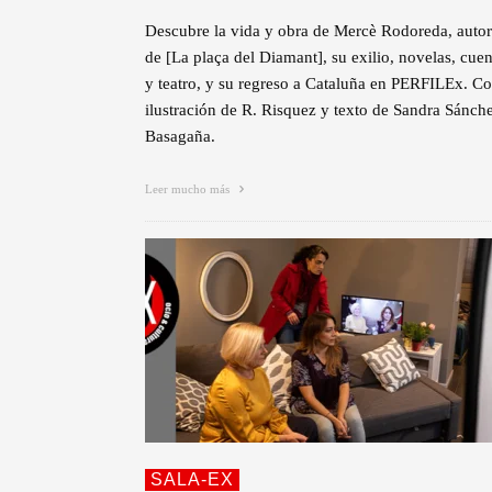
Descubre la vida y obra de Mercè Rodoreda, auto
de [La plaça del Diamant], su exilio, novelas, cue
y teatro, y su regreso a Cataluña en PERFILEx. C
ilustración de R. Risquez y texto de Sandra Sánch
Basagaña.
Leer mucho más
SALA-EX