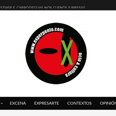
ESTHER F. CARRODEGUAS NOS CUENTA [LIBRES!!!]
[TERRA DE GUAPES] DE SANDRA MONFORT
[ELECTRA JONDA] DE JUAN GUERRERO ZAMORA
TIMBRE 4, LA ESCUELA DEL DIRECTOR TEATRAL CLAUDIO TOLCACHI
30 AÑOS (NO ES NADA) DE LA KATARSIS DEL TOMATAZO
MILITARES JUDÍAS EN #EXVITA
D’BALDOMEROS REINVENTAN [BITÁCORA 3.0] EN EXVITA
MARSHALL FLASH PRESENTA EN EXVITA [RELATIVA SENCILLEZ]
JOFRE BARDAGÍ EN EXVITA INTERPRETANDO A SERRAT
YORCH PRESENTA [CURSO DE ARMONÍA PERSECUTORIA] EN EXVITA
EXCENA
EXPRESARTE
CONTEXTOS
OPINIÓ