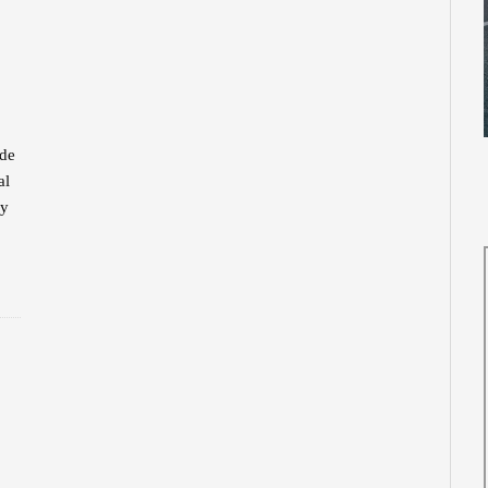
 de
al
 y