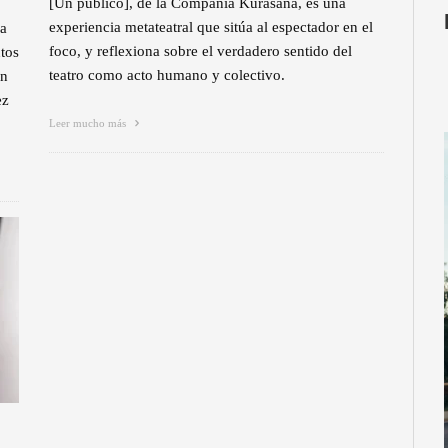
[Un público], de la Compañía Kurasana, es una
experiencia metateatral que sitúa al espectador en el
ra
foco, y reflexiona sobre el verdadero sentido del
ntos
teatro como acto humano y colectivo.
on
ez
Leer mucho más