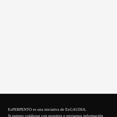
ExPERPENTO es una iniciativa de
ExGAUDIA
.
Si quieres colaborar con nosotros o enviarnos información