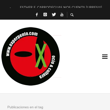
ESTHER F. CARRODEGUAS NOS CUENTA [LIBRES!!!]
[TERRA DE GUAPES] DE SANDRA MONFORT
[ELECTRA JONDA] DE JUAN GUERRERO ZAMORA
TIMBRE 4, LA ESCUELA DEL DIRECTOR TEATRAL CLAUDIO 
30 AÑOS (NO ES NADA) DE LA KATARSIS DEL TOMATAZO
MILITARES JUDÍAS EN #EXVITA
D’BALDOMEROS REINVENTAN [BITÁCORA 3.0] EN EXVITA
MARSHALL FLASH PRESENTA EN EXVITA [RELATIVA SENCILL
JOFRE BARDAGÍ EN EXVITA INTERPRETANDO A SERRAT
YORCH PRESENTA [CURSO DE ARMONÍA PERSECUTORIA] EN
Publicaciones en el tag