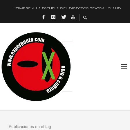
TIMBRE 4, LA ESCUELA DEL DIRECTOR TEATRAL CLAUDIO 
30 AÑOS (NO ES NADA) DE LA KATARSIS DEL TOMATAZO
MILITARES JUDÍAS EN #EXVITA
D’BALDOMEROS REINVENTAN [BITÁCORA 3.0] EN EXVITA
MARSHALL FLASH PRESENTA EN EXVITA [RELATIVA SENCILL
JOFRE BARDAGÍ EN EXVITA INTERPRETANDO A SERRAT
YORCH PRESENTA [CURSO DE ARMONÍA PERSECUTORIA] EN
MAGALÍ SARE NOS EXPLICA [DESCASADA]
«NO TENGO PUTOS SUEÑOS»
[A FUEGO] DE ESTEL DÍAZ
Publicaciones en el tag