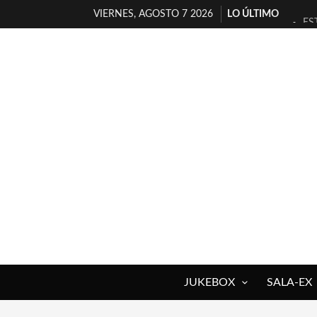
VIERNES, AGOSTO 7 2026
LO ÚLTIMO
ES
[T
[E
TI
30
MI
D’
MA
JO
YO
JUKEBOX
SALA-EX