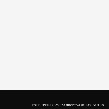
ExPERPENTO es una iniciativa de
ExGAUDIA
.