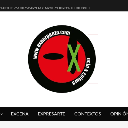
THER F. CARRODEGUAS NOS CUENTA [LIBRES!!!]
ERRA DE GUAPES] DE SANDRA MONFORT
LECTRA JONDA] DE JUAN GUERRERO ZAMORA
MBRE 4, LA ESCUELA DEL DIRECTOR TEATRAL CLAUDIO TOLCACHIR
 AÑOS (NO ES NADA) DE LA KATARSIS DEL TOMATAZO
LITARES JUDÍAS EN #EXVITA
BALDOMEROS REINVENTAN [BITÁCORA 3.0] EN EXVITA
RSHALL FLASH PRESENTA EN EXVITA [RELATIVA SENCILLEZ]
FRE BARDAGÍ EN EXVITA INTERPRETANDO A SERRAT
RCH PRESENTA [CURSO DE ARMONÍA PERSECUTORIA] EN EXVITA
EXCENA
EXPRESARTE
CONTEXTOS
OPINIÓ