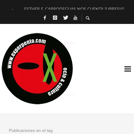
ESTHER F. CARRODEGUAS NOS CUENTA [LIBRES!!!]
[TERRA DE GUAPES] DE SANDRA MONFORT
[ELECTRA JONDA] DE JUAN GUERRERO ZAMORA
TIMBRE 4, LA ESCUELA DEL DIRECTOR TEATRAL CLAUDIO 
30 AÑOS (NO ES NADA) DE LA KATARSIS DEL TOMATAZO
MILITARES JUDÍAS EN #EXVITA
D’BALDOMEROS REINVENTAN [BITÁCORA 3.0] EN EXVITA
MARSHALL FLASH PRESENTA EN EXVITA [RELATIVA SENCILL
JOFRE BARDAGÍ EN EXVITA INTERPRETANDO A SERRAT
YORCH PRESENTA [CURSO DE ARMONÍA PERSECUTORIA] EN
Publicaciones en el tag