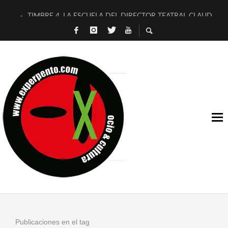
TIMBRE 4, LA ESCUELA DEL DIRECTOR TEATRAL CLAUDIO 
30 AÑOS (NO ES NADA) DE LA KATARSIS DEL TOMATAZO
MILITARES JUDÍAS EN #EXVITA
D’BALDOMEROS REINVENTAN [BITÁCORA 3.0] EN EXVITA
MARSHALL FLASH PRESENTA EN EXVITA [RELATIVA SENCILL
JOFRE BARDAGÍ EN EXVITA INTERPRETANDO A SERRAT
YORCH PRESENTA [CURSO DE ARMONÍA PERSECUTORIA] EN
MAGALÍ SARE NOS EXPLICA [DESCASADA]
«NO TENGO PUTOS SUEÑOS»
[A FUEGO] DE ESTEL DÍAZ
Publicaciones en el tag