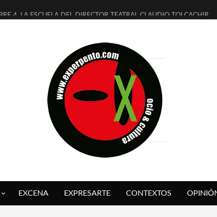
BRE 4, LA ESCUELA DEL DIRECTOR TEATRAL CLAUDIO TOLCACHIR
AÑOS (NO ES NADA) DE LA KATARSIS DEL TOMATAZO
ITARES JUDÍAS EN #EXVITA
ALDOMEROS REINVENTAN [BITÁCORA 3.0] EN EXVITA
SHALL FLASH PRESENTA EN EXVITA [RELATIVA SENCILLEZ]
RE BARDAGÍ EN EXVITA INTERPRETANDO A SERRAT
CH PRESENTA [CURSO DE ARMONÍA PERSECUTORIA] EN EXVITA
ALÍ SARE NOS EXPLICA [DESCASADA]
 TENGO PUTOS SUEÑOS»
FUEGO] DE ESTEL DÍAZ
EXCENA
EXPRESARTE
CONTEXTOS
OPINIÓ