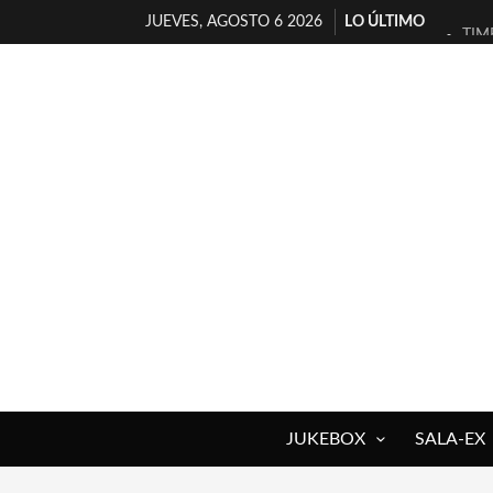
JUEVES, AGOSTO 6 2026
LO ÚLTIMO
TIM
30 
MIL
D’B
MAR
JOF
YOR
MAG
«NO
[A 
JUKEBOX
SALA-EX