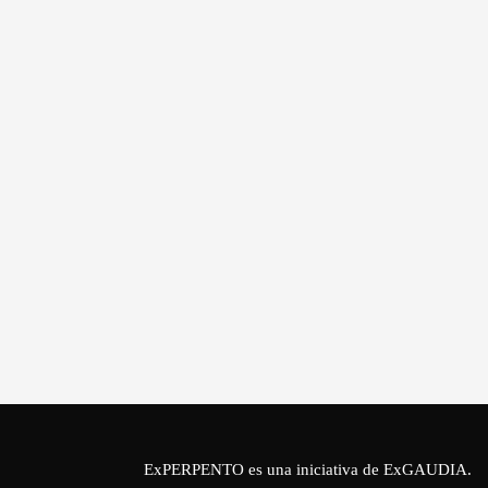
ExPERPENTO es una iniciativa de
ExGAUDIA
.