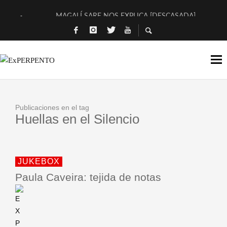
MAGALÍ SARE NOS EXPLICA [DESCASADA]
«NO TENGO PUTOS SUEÑOS»
[A FUEGO] DE ESTEL DÍAZ
[LA BOLA NEGRA] DE JAVIER CALVO Y JAVIER AMBROSSI
OSLO OVNIES LLEGAN CORRIENDO A ARANDA (SONORAMA
Publicaciones en el tag
FÉLIX CALVO NOS PRESENTA [LAS PALMERAS] (NOVELA DE
Huellas en el Silencio
[EL SER QUERIDO] DE RODRIGO SOROGOYEN
ENTREVISTA A IVÁN HUMANES POR [EL LIBRO ROJO]
JUKEBOX
ARRABAL, ARRABAL, ARRABAL, ARRABEAUX
Paula Caveira: tejida de notas
DEL ASOMBRO CASUAL A LA MIRADA PURA: [SOBRE ARTE I