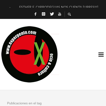
ESTHER F. CARRODEGUAS NOS CUENTA [LIBRES!!!]
[TERRA DE GUAPES] DE SANDRA MONFORT
[ELECTRA JONDA] DE JUAN GUERRERO ZAMORA
TIMBRE 4, LA ESCUELA DEL DIRECTOR TEATRAL CLAUDIO 
30 AÑOS (NO ES NADA) DE LA KATARSIS DEL TOMATAZO
MILITARES JUDÍAS EN #EXVITA
D’BALDOMEROS REINVENTAN [BITÁCORA 3.0] EN EXVITA
MARSHALL FLASH PRESENTA EN EXVITA [RELATIVA SENCILL
JOFRE BARDAGÍ EN EXVITA INTERPRETANDO A SERRAT
YORCH PRESENTA [CURSO DE ARMONÍA PERSECUTORIA] EN
Publicaciones en el tag