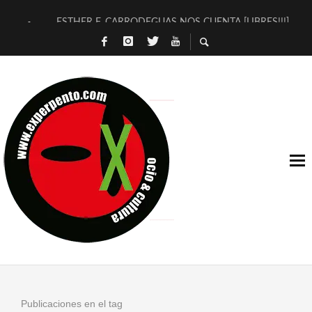
ESTHER F. CARRODEGUAS NOS CUENTA [LIBRES!!!]
[TERRA DE GUAPES] DE SANDRA MONFORT
[ELECTRA JONDA] DE JUAN GUERRERO ZAMORA
TIMBRE 4, LA ESCUELA DEL DIRECTOR TEATRAL CLAUDIO 
30 AÑOS (NO ES NADA) DE LA KATARSIS DEL TOMATAZO
MILITARES JUDÍAS EN #EXVITA
D’BALDOMEROS REINVENTAN [BITÁCORA 3.0] EN EXVITA
MARSHALL FLASH PRESENTA EN EXVITA [RELATIVA SENCILL
JOFRE BARDAGÍ EN EXVITA INTERPRETANDO A SERRAT
YORCH PRESENTA [CURSO DE ARMONÍA PERSECUTORIA] EN
Publicaciones en el tag