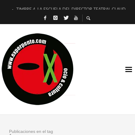
TIMBRE 4, LA ESCUELA DEL DIRECTOR TEATRAL CLAUDIO 
30 AÑOS (NO ES NADA) DE LA KATARSIS DEL TOMATAZO
MILITARES JUDÍAS EN #EXVITA
D’BALDOMEROS REINVENTAN [BITÁCORA 3.0] EN EXVITA
MARSHALL FLASH PRESENTA EN EXVITA [RELATIVA SENCILL
JOFRE BARDAGÍ EN EXVITA INTERPRETANDO A SERRAT
YORCH PRESENTA [CURSO DE ARMONÍA PERSECUTORIA] EN
MAGALÍ SARE NOS EXPLICA [DESCASADA]
«NO TENGO PUTOS SUEÑOS»
[A FUEGO] DE ESTEL DÍAZ
Publicaciones en el tag