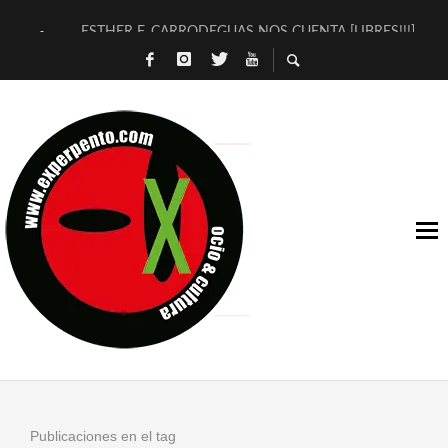
ESTHER F. CARRODEGUAS NOS CUENTA [LIBRES!!!]
[TERRA DE GUAPES] DE SANDRA MONFORT
[ELECTRA JONDA] DE JUAN GUERRERO ZAMORA
TIMBRE 4, LA ESCUELA DEL DIRECTOR TEATRAL CLAUDIO 
30 AÑOS (NO ES NADA) DE LA KATARSIS DEL TOMATAZO
MILITARES JUDÍAS EN #EXVITA
D’BALDOMEROS REINVENTAN [BITÁCORA 3.0] EN EXVITA
MARSHALL FLASH PRESENTA EN EXVITA [RELATIVA SENCILL
JOFRE BARDAGÍ EN EXVITA INTERPRETANDO A SERRAT
YORCH PRESENTA [CURSO DE ARMONÍA PERSECUTORIA] EN
Publicaciones en el tag