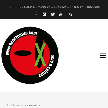
ESTHER F. CARRODEGUAS NOS CUENTA [LIBRES!!!]
[TERRA DE GUAPES] DE SANDRA MONFORT
[ELECTRA JONDA] DE JUAN GUERRERO ZAMORA
TIMBRE 4, LA ESCUELA DEL DIRECTOR TEATRAL CLAUDIO 
30 AÑOS (NO ES NADA) DE LA KATARSIS DEL TOMATAZO
MILITARES JUDÍAS EN #EXVITA
D’BALDOMEROS REINVENTAN [BITÁCORA 3.0] EN EXVITA
MARSHALL FLASH PRESENTA EN EXVITA [RELATIVA SENCILL
JOFRE BARDAGÍ EN EXVITA INTERPRETANDO A SERRAT
YORCH PRESENTA [CURSO DE ARMONÍA PERSECUTORIA] EN
Publicaciones en el tag