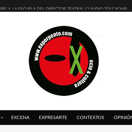
BRE 4, LA ESCUELA DEL DIRECTOR TEATRAL CLAUDIO TOLCACHIR
AÑOS (NO ES NADA) DE LA KATARSIS DEL TOMATAZO
ITARES JUDÍAS EN #EXVITA
ALDOMEROS REINVENTAN [BITÁCORA 3.0] EN EXVITA
SHALL FLASH PRESENTA EN EXVITA [RELATIVA SENCILLEZ]
RE BARDAGÍ EN EXVITA INTERPRETANDO A SERRAT
CH PRESENTA [CURSO DE ARMONÍA PERSECUTORIA] EN EXVITA
ALÍ SARE NOS EXPLICA [DESCASADA]
 TENGO PUTOS SUEÑOS»
FUEGO] DE ESTEL DÍAZ
EXCENA
EXPRESARTE
CONTEXTOS
OPINIÓ