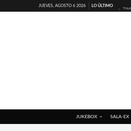
JUEVES, AGOSTO 6 2026
LO ÚLTIMO
TIM
30 
MIL
D’B
MAR
JOF
YOR
MAG
«NO
[A 
JUKEBOX
SALA-EX