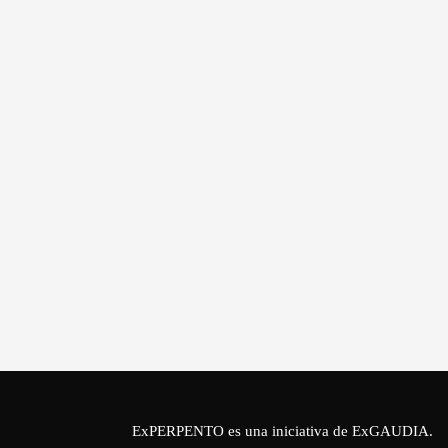
ExPERPENTO es una iniciativa de
ExGAUDIA
.