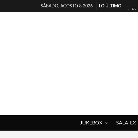
SÁBADO, AGOSTO 8 2026
LO ÚLTIMO
ES
[T
[E
TI
30
MI
D’
MA
JO
YO
JUKEBOX
SALA-EX