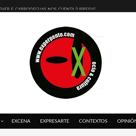
THER F. CARRODEGUAS NOS CUENTA [LIBRES!!!]
ERRA DE GUAPES] DE SANDRA MONFORT
LECTRA JONDA] DE JUAN GUERRERO ZAMORA
MBRE 4, LA ESCUELA DEL DIRECTOR TEATRAL CLAUDIO TOLCACHIR
 AÑOS (NO ES NADA) DE LA KATARSIS DEL TOMATAZO
LITARES JUDÍAS EN #EXVITA
BALDOMEROS REINVENTAN [BITÁCORA 3.0] EN EXVITA
RSHALL FLASH PRESENTA EN EXVITA [RELATIVA SENCILLEZ]
FRE BARDAGÍ EN EXVITA INTERPRETANDO A SERRAT
RCH PRESENTA [CURSO DE ARMONÍA PERSECUTORIA] EN EXVITA
EXCENA
EXPRESARTE
CONTEXTOS
OPINIÓ