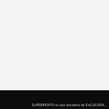
ExPERPENTO es una iniciativa de
ExGAUDIA
.