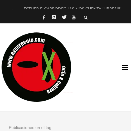
ESTHER F. CARRODEGUAS NOS CUENTA [LIBRES!!!]
[TERRA DE GUAPES] DE SANDRA MONFORT
[ELECTRA JONDA] DE JUAN GUERRERO ZAMORA
TIMBRE 4, LA ESCUELA DEL DIRECTOR TEATRAL CLAUDIO 
30 AÑOS (NO ES NADA) DE LA KATARSIS DEL TOMATAZO
MILITARES JUDÍAS EN #EXVITA
D’BALDOMEROS REINVENTAN [BITÁCORA 3.0] EN EXVITA
MARSHALL FLASH PRESENTA EN EXVITA [RELATIVA SENCILL
JOFRE BARDAGÍ EN EXVITA INTERPRETANDO A SERRAT
YORCH PRESENTA [CURSO DE ARMONÍA PERSECUTORIA] EN
Publicaciones en el tag