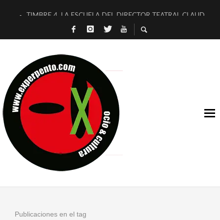
TIMBRE 4, LA ESCUELA DEL DIRECTOR TEATRAL CLAUDIO 
30 AÑOS (NO ES NADA) DE LA KATARSIS DEL TOMATAZO
MILITARES JUDÍAS EN #EXVITA
D’BALDOMEROS REINVENTAN [BITÁCORA 3.0] EN EXVITA
MARSHALL FLASH PRESENTA EN EXVITA [RELATIVA SENCILL
JOFRE BARDAGÍ EN EXVITA INTERPRETANDO A SERRAT
YORCH PRESENTA [CURSO DE ARMONÍA PERSECUTORIA] EN
MAGALÍ SARE NOS EXPLICA [DESCASADA]
«NO TENGO PUTOS SUEÑOS»
[A FUEGO] DE ESTEL DÍAZ
Publicaciones en el tag