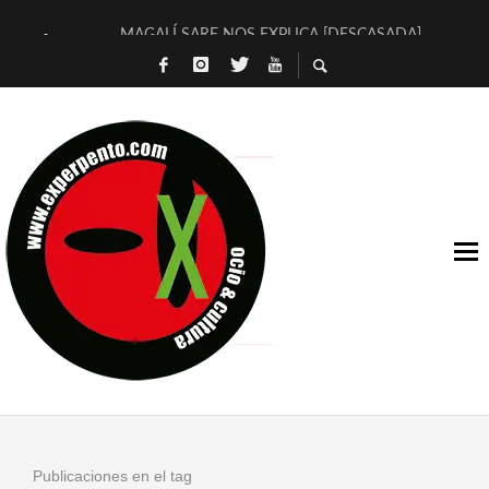
MAGALÍ SARE NOS EXPLICA [DESCASADA]
«NO TENGO PUTOS SUEÑOS»
[A FUEGO] DE ESTEL DÍAZ
[LA BOLA NEGRA] DE JAVIER CALVO Y JAVIER AMBROSSI
OSLO OVNIES LLEGAN CORRIENDO A ARANDA (SONORAMA
FÉLIX CALVO NOS PRESENTA [LAS PALMERAS] (NOVELA DE
[EL SER QUERIDO] DE RODRIGO SOROGOYEN
ENTREVISTA A IVÁN HUMANES POR [EL LIBRO ROJO]
ARRABAL, ARRABAL, ARRABAL, ARRABEAUX
DEL ASOMBRO CASUAL A LA MIRADA PURA: [SOBRE ARTE I
Publicaciones en el tag