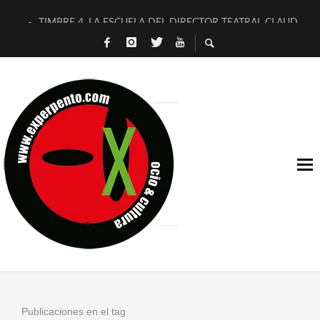
TIMBRE 4, LA ESCUELA DEL DIRECTOR TEATRAL CLAUDIO 
30 AÑOS (NO ES NADA) DE LA KATARSIS DEL TOMATAZO
MILITARES JUDÍAS EN #EXVITA
D’BALDOMEROS REINVENTAN [BITÁCORA 3.0] EN EXVITA
MARSHALL FLASH PRESENTA EN EXVITA [RELATIVA SENCILL
JOFRE BARDAGÍ EN EXVITA INTERPRETANDO A SERRAT
YORCH PRESENTA [CURSO DE ARMONÍA PERSECUTORIA] EN
MAGALÍ SARE NOS EXPLICA [DESCASADA]
«NO TENGO PUTOS SUEÑOS»
[A FUEGO] DE ESTEL DÍAZ
Publicaciones en el tag